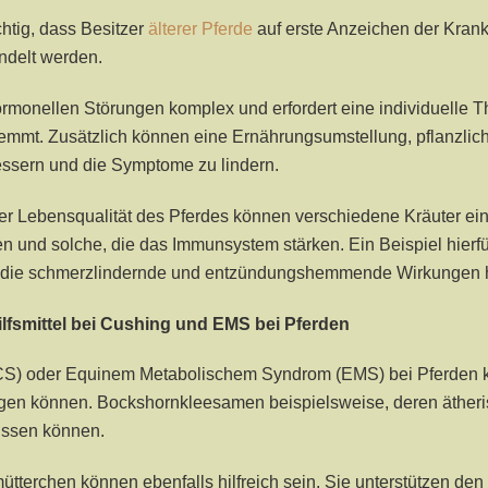
tig, dass Besitzer
älterer Pferde
auf erste Anzeichen der Krank
ndelt werden.
rmonellen Störungen komplex und erfordert eine individuelle T
r hemmt. Zusätzlich können eine Ernährungsumstellung, pflanzl
essern und die Symptome zu lindern.
r Lebensqualität des Pferdes können verschiedene Kräuter ei
nd solche, die das Immunsystem stärken. Ein Beispiel hierfür 
lt, die schmerzlindernde und entzündungshemmende Wirkungen 
fsmittel bei Cushing und EMS bei Pferden
) oder Equinem Metabolischem Syndrom (EMS) bei Pferden kan
itragen können. Bockshornkleesamen beispielsweise, deren ät
ussen können.
tterchen können ebenfalls hilfreich sein. Sie unterstützen den