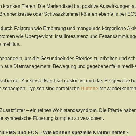
h kranken Tieren. Die Mariendistel hat positive Auswirkungen a
runnenkresse oder Schwarzkümmel können ebenfalls bei ECS h
 durch Faktoren wie Ernährung und mangelnde körperliche Aktiv
tomen wie Übergewicht, Insulinresistenz und Fettansammlunge
 mellitus.
zu behandeln, um die Gesundheit des Pferdes zu erhalten und s
ion aus Diätmanagement, Bewegung und gegebenenfalls medik
 der Zuckerstoffwechsel gestört ist und das Fettgewebe beein
e schädigen. Typisch sind chronische
Hufrehe
mit wiederkehren
d Zusatzfutter – ein reines Wohlstandssyndrom. Die Pferde habe
ge synthetische Fütterung komplett zu verzichten.
mit EMS und ECS – Wie können spezielle Kräuter helfen?