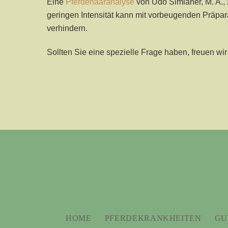
Eine
Pferdehaaranalyse
von Udo Simianer, M. A., 
geringen Intensität kann mit vorbeugenden Präpar
verhindern.
Sollten Sie eine spezielle Frage haben, freuen wir
HOME
PFERDEKRANKHEITEN
GU