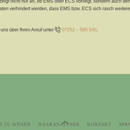
zeigt nicht nur an, ob EMS oder ECS vorliegt, sondern auch den
aten verhindert werden, dass EMS bzw. ECS sich rasch weiteren
 uns über Ihren Anruf unter
07252 – 580 540
.
Back
T ZU WISSEN
HAARANALYSEN
KONTAKT
SPR
To