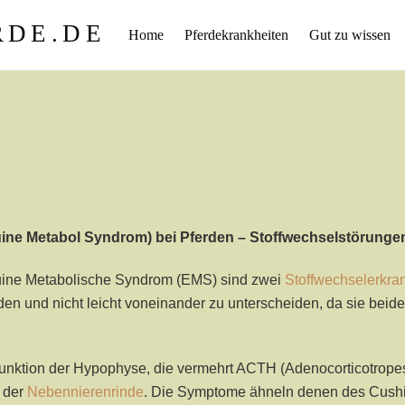
RDE.DE
Home
Pferdekrankheiten
Gut zu wissen
ne Metabol Syndrom) bei Pferden – Stoffwechselstörunge
ine Metabolische Syndrom (EMS) sind zwei
Stoffwechselerkr
en und nicht leicht voneinander zu unterscheiden, da sie beid
unktion der Hypophyse, die vermehrt ACTH (Adenocorticotropes 
 der
Nebennierenrinde
. Die Symptome ähneln denen des Cush